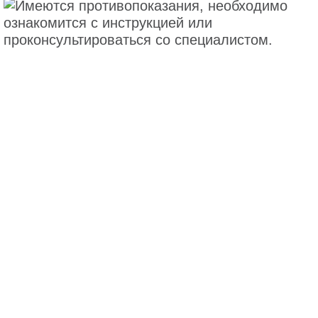
Политика по обработке персональных данных
Условия пользования сайтом
Политика cookies
Контакты
2024© ООО «БАУШ ХЕЛС»,
Россия, 115093, г. Москва, ул. Павловская, д. 7, стр. 1,
помещ. 1Н
Тел.:
+7 (495) 510-2879
office.ru@bausch.com
ЛП-№(007455)-(РГ-RU)
САЙТ ПРЕДНАЗНАЧЕН ДЛЯ ФИЗИЧЕСКИХ И
ЮРИДИЧЕСКИХ ЛИЦ ИЗ РОССИИ.