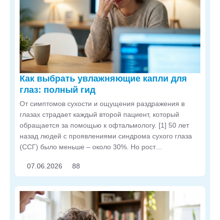
Как выбрать увлажняющие капли для
глаз: полный гид
От симптомов сухости и ощущения раздражения в
глазах страдает каждый второй пациент, который
обращается за помощью к офтальмологу. [1] 50 лет
назад людей с проявлениями синдрома сухого глаза
(ССГ) было меньше – около 30%. Но рост
популярности компьютеров, лазерной коррекции и
07.06.2026
88
контактных линз поспособствовали распространению
заболевания среди взрослых пациентов.