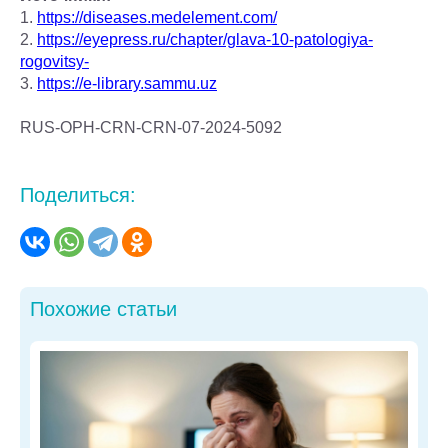
1.
https://diseases.medelement.com/
2.
https://eyepress.ru/chapter/glava-10-patologiya-
rogovitsy-
3.
https://e-library.sammu.uz
RUS-OPH-CRN-CRN-07-2024-5092
Поделиться:
Похожие статьи