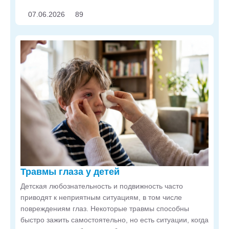
популярности компьютеров, лазерной коррекции и
07.06.2026
89
контактных линз поспособствовали распространению
заболевания среди взрослых пациентов.
Травмы глаза у детей
Детская любознательность и подвижность часто
приводят к неприятным ситуациям, в том числе
повреждениям глаз. Некоторые травмы способны
быстро зажить самостоятельно, но есть ситуации, когда