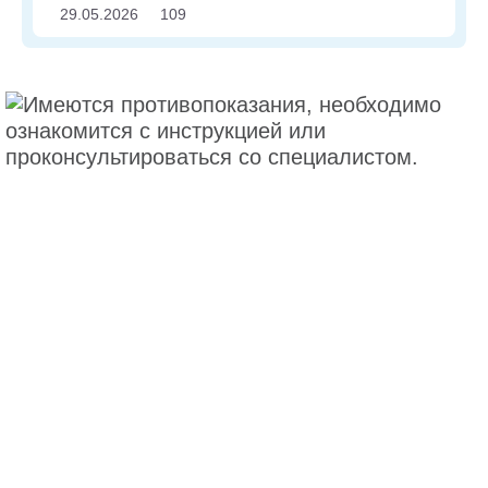
29.05.2026
109
Политика по обработке персональных данных
Условия пользования сайтом
Политика cookies
Контакты
2024© ООО «БАУШ ХЕЛС»,
Россия, 115093, г. Москва, ул. Павловская, д. 7, стр. 1,
помещ. 1Н
Тел.:
+7 (495) 510-2879
office.ru@bausch.com
ЛП-№(007455)-(РГ-RU)
САЙТ ПРЕДНАЗНАЧЕН ДЛЯ ФИЗИЧЕСКИХ И