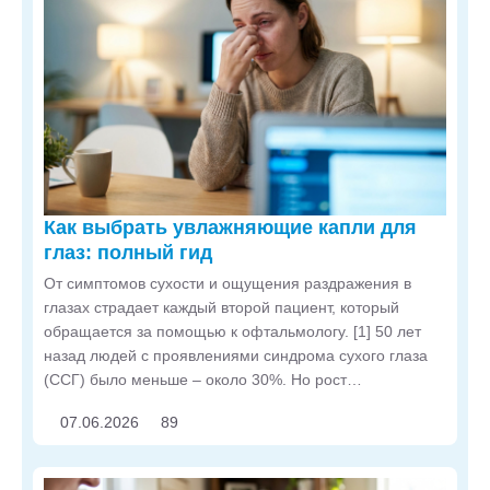
Как выбрать увлажняющие капли для
глаз: полный гид
От симптомов сухости и ощущения раздражения в
глазах страдает каждый второй пациент, который
обращается за помощью к офтальмологу. [1] 50 лет
назад людей с проявлениями синдрома сухого глаза
(ССГ) было меньше – около 30%. Но рост
популярности компьютеров, лазерной коррекции и
07.06.2026
89
контактных линз поспособствовали распространению
заболевания среди взрослых пациентов.